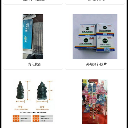
硫化胶条
外胎冷补胶片