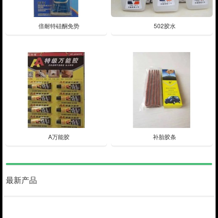
倍耐特硅酮免势
502胶水
A万能胶
补胎胶条
最新产品