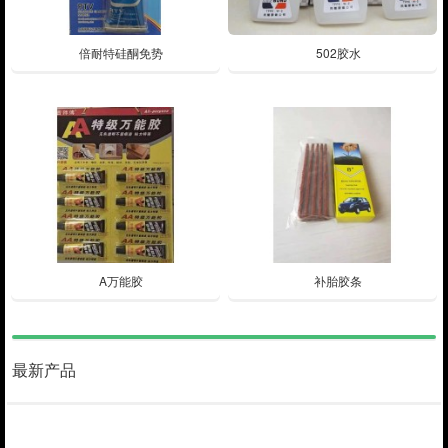
倍耐特硅酮免势
502胶水
A万能胶
补胎胶条
最新产品