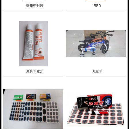
硅酮密封胶
RED
摩托车胶水
儿童车