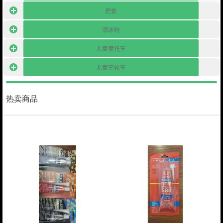
把套
溜冰鞋
儿童摩托车
儿童三轮车
热卖商品