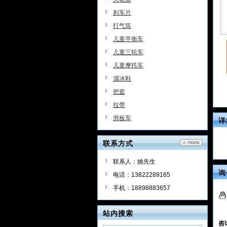
刹车片
打气筒
儿童平衡车
儿童三轮车
儿童摩托车
溜冰鞋
把套
拉带
滑板车
详
联系方式
联系人：姚先生
询
电话：13822289165
手机：18898883657
站内搜索
咨