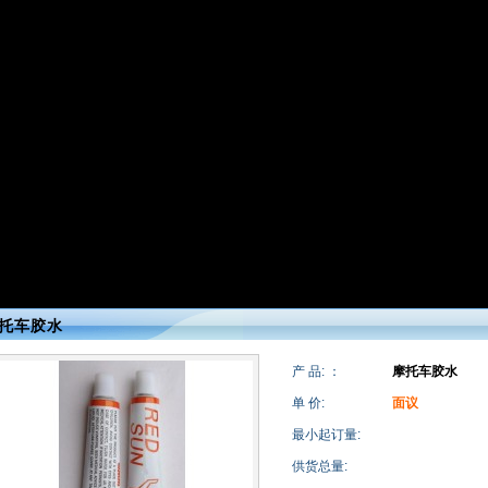
托车胶水
产 品: ：
摩托车胶水
单 价:
面议
最小起订量:
供货总量: