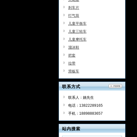
刹车片
打气筒
儿童平衡车
儿童三轮车
儿童摩托车
溜冰鞋
把套
拉带
滑板车
联系方式
联系人：姚先生
电话：13822289165
手机：18898883657
站内搜索